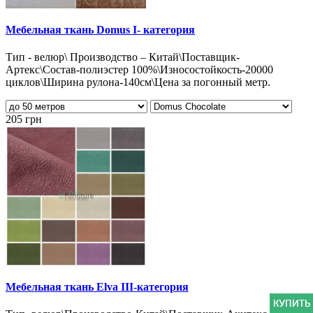
Мебельная ткань Domus I- категория
Тип - велюр\ Производство – Китай\Поставщик-
Артекс\Состав-полиэстер 100%\Износостойкость-20000
циклов\Ширина рулона-140см\Цена за погонный метр.
205 грн
Мебельная ткань Elva III-категория