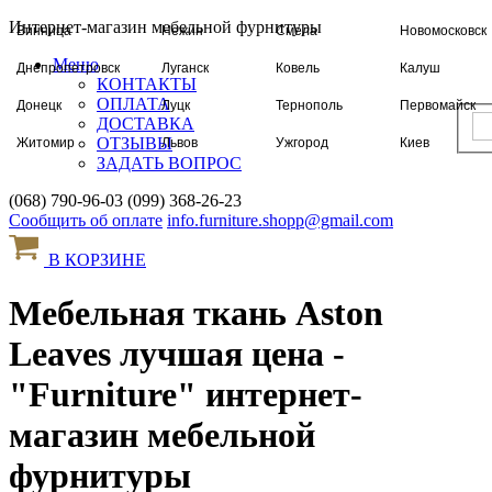
Интернет-магазин мебельной фурнитуры
Винница
Нежин
Смела
Новомосковск
Меню
Днепропетровск
Луганск
Ковель
Калуш
КОНТАКТЫ
ОПЛАТА
Донецк
Луцк
Тернополь
Первомайск
ДОСТАВКА
ОТЗЫВЫ
Житомир
Львов
Ужгород
Киев
ЗАДАТЬ ВОПРОС
Запорожье
Николаев
Харьков
Ровно
(068) 790-96-03
(099) 368-26-23
Ивано-Франковск
Одесса
Херсон
Чернигов
Сообщить об оплате
info.furniture.shopp@gmail.com
Червоноград
Полтава
Хмельницкий
Кировоград
В КОРЗИНЕ
Шостка
Измаил
Черкассы
Сумы
Мебельная ткань Aston
Leaves лучшая цена -
"Furniture" интернет-
магазин мебельной
фурнитуры