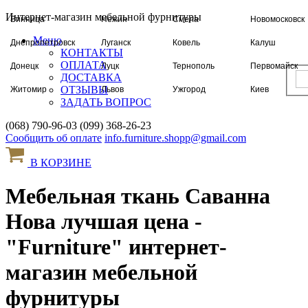
Интернет-магазин мебельной фурнитуры
Винница
Нежин
Смела
Новомосковск
Меню
Днепропетровск
Луганск
Ковель
Калуш
КОНТАКТЫ
ОПЛАТА
Донецк
Луцк
Тернополь
Первомайск
ДОСТАВКА
ОТЗЫВЫ
Житомир
Львов
Ужгород
Киев
ЗАДАТЬ ВОПРОС
Запорожье
Николаев
Харьков
Ровно
(068) 790-96-03
(099) 368-26-23
Ивано-Франковск
Одесса
Херсон
Чернигов
Сообщить об оплате
info.furniture.shopp@gmail.com
Червоноград
Полтава
Хмельницкий
Кировоград
В КОРЗИНЕ
Шостка
Измаил
Черкассы
Сумы
Мебельная ткань Саванна
Нова лучшая цена -
"Furniture" интернет-
магазин мебельной
фурнитуры